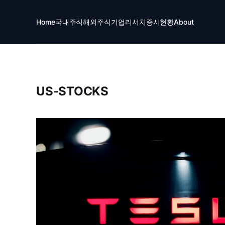
Home
국내주식
해외주식
기업리서치
증시현황
About
US-STOCKS