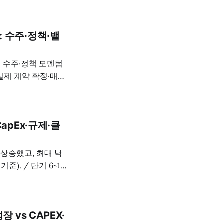
: 수주·정책·밸
전 수주·정책 모멘텀
실제 계약 확정·매출
환 속도가 기대에 못
CapEx·규제·클
4% 상승했고, 최대 낙
). / 단기 6~12
FCF와 밸류에이션(멀
장 vs CAPEX·