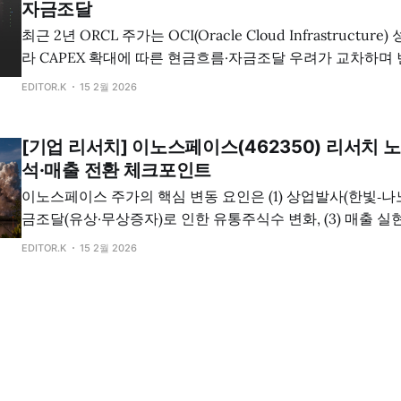
자금조달
최근 2년 ORCL 주가는 OCI(Oracle Cloud Infrastructure
라 CAPEX 확대에 따른 현금흐름·자금조달 우려가 교차하며 
2025년 9월 고점(52주 고점 345.72달러) 이후 2026년 2월
EDITOR.K
15 2월 2026
지 큰 폭으로 조정되며, 시장의 초점…
[기업 리서치] 이노스페이스(462350) 리서치 
석·매출 전환 체크포인트
이노스페이스 주가의 핵심 변동 요인은 (1) 상업발사(한빛‑나노) 
금조달(유상·무상증자)로 인한 유통주식수 변화, (3) 매출 
→정산) 3가지로 정리된다. / 단기(향후 6개월)는 “발사 관
EDITOR.K
15 2월 2026
시도” 뉴스 흐름이 가격에 직접적인 영향을 줄 가능성이 높다