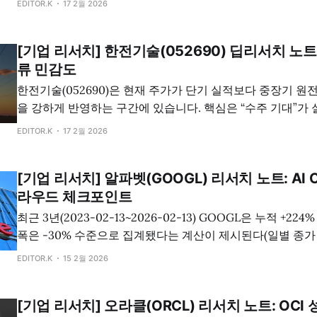
EDITOR.K
17 2월 2026
[기업 리서치] 한전기술(052690) 딥리서치 노트
류 민감도
한전기술(052690)은 현재 주가가 단기 실적보다 중장기 원
을 강하게 반영하는 구간에 있습니다. 핵심은 “수주 기대”가 
인식·이익률 개선으로 얼마나 빠르게 전환되는지이며, 이 전
EDITOR.K
17 2월 2026
미치면 고밸류 구간에서 변동성이 확대될 가능성이 큽니다.
[기업 리서치] 알파벳(GOOGL) 리서치 노트: AI 
라우드 체크포인트
최근 3년(2023-02-13~2026-02-13) GOOGL은 누적 +22
폭은 -30% 수준으로 집계됐다는 계산이 제시된다(일별 종가 기준
개월의 관건은 2026년 CapEx 175~185B 가이던스가 단기 
EDITOR.K
15 2월 2026
티플)에 주는 압력, 그리고 그 투자가 검색·광…
[기업 리서치] 오라클(ORCL) 리서치 노트: OCI 성