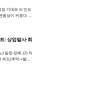
) 성장 기대와 AI 인프
변동성이 커졌다. /
 중순 160달러 내외까
노트: 상업발사·희
일정·성패, (2) 자
실현 속도(계약→발사
련 결과/원인규명/재
.