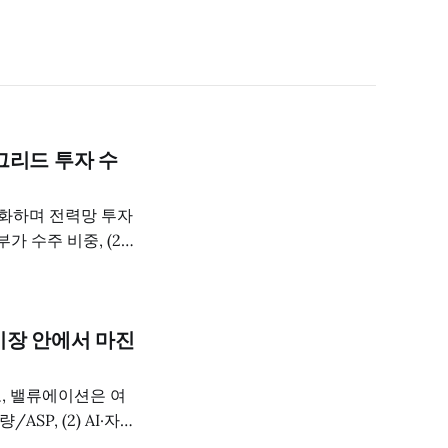
 그리드 투자 수
도화하며 전력망 투자
가 수주 비중, (2)
.
 시장 안에서 마진
고, 밸류에이션은 여
SP, (2) AI·자율