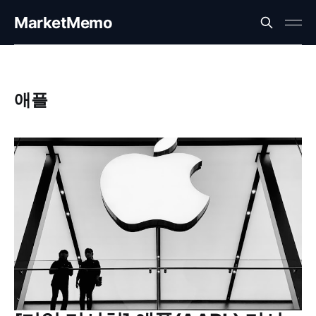
MarketMemo
애플